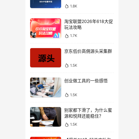
1.8K
淘宝联盟2026年618大促
玩法攻略
1.7K
京东低价高佣源头采集群
1.5K
创业做工具的一些感悟
1.5K
别家都下滑了，为什么蜜
源和悦拜还能稳住？
1.5K