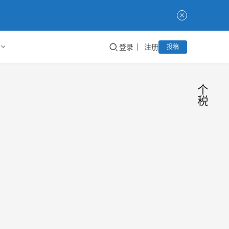
登录
注册
投稿
个
税
202
淘
客
年后
干
货
个人
国家
淘客
始退
了！
缴税
香！ 
后还
Taoke
2022
月1
余多
Show
年3月