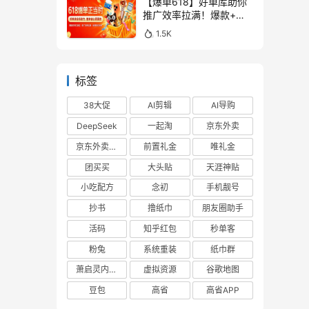
【爆单618】好单库助你
推广效率拉满！爆款+高
佣，一站式搞定！
1.5K
标签
38大促
AI剪辑
AI导购
DeepSeek
一起淘
京东外卖
京东外卖cps
前置礼金
唯礼金
团买买
大头贴
天涯神贴
小吃配方
念初
手机靓号
抄书
撸纸巾
朋友圈助手
活码
知乎红包
秒单客
粉兔
系统重装
纸巾群
萧启灵内部版
虚拟资源
谷歌地图
豆包
高省
高省APP