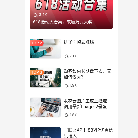
3.4K
618活动大合集，来赢万元大奖
拼了命的去赚钱！
2.1K
淘客如何长期做下去，又
如何做大？
1.9K
老林云图片生成上线啦！
调用最新Image-2最强图
片模型，低至0.1元/张，
1.8K
性价比拉满！
【联盟API】88VIP优惠信
息接入