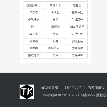
京东外卖cps
前置礼金
唯礼金
团买买
大头贴
天涯神贴
小吃配方
念初
手机靓号
抄书
撸纸巾
朋友圈助手
李子柒
活码
知乎红包
秒单客
粉兔
系统重装
纸巾群
萧启灵内部版
虚拟资源
谷歌地图
高省
高省APP
网址导航
广告合作
友情链接
Copyright © 2013-2024
淘客show
版权所