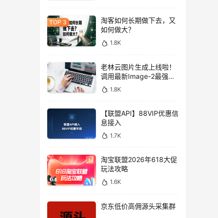
淘客如何长期做下去，又
如何做大？
1.8K
老林云图片生成上线啦！
调用最新Image-2最强图
片模型，低至0.1元/张，
1.8K
性价比拉满！
【联盟API】88VIP优惠信
息接入
1.7K
淘宝联盟2026年618大促
玩法攻略
1.6K
京东低价高佣源头采集群