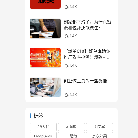
1.4K
别家都下滑了，为什么蜜
源和悦拜还能稳住？
1.4K
【爆单618】好单库助你
推广效率拉满！爆款+高
佣，一站式搞定！
1.4K
创业做工具的一些感悟
1.4K
标签
38大促
AI剪辑
AI文案
DeepSeek
一起淘
京东外卖