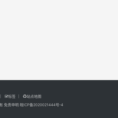
标签
站点地图
有
免责申明
皖ICP备2020021444号-4