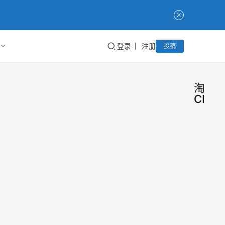
登录
注册
投稿
淘客
CPS
淘客
淘
客
CPS
干
货
项
大家
目，
我是
哥，
202
几天
年破
摸鱼
2025
播的
局打
圈
年3月