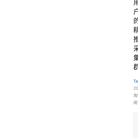
Ta
2
淘
阅