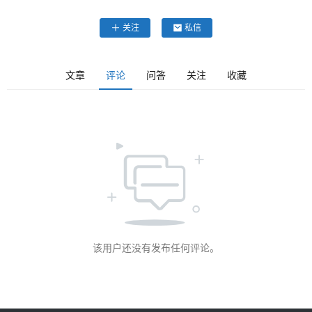
专
关注
私信
题
文
登录
注册
文章
评论
问答
关注
收藏
章
推
荐
工
具
淘
客
导
该用户还没有发布任何评论。
航
本
站