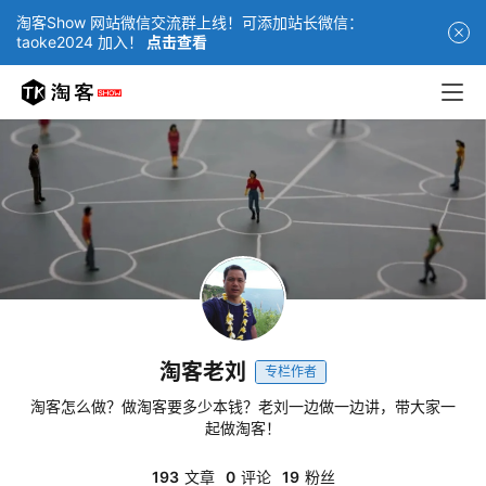
淘客Show 网站微信交流群上线！可添加站长微信：
taoke2024 加入！
点击查看
网
站
首
页
快
讯
商
城
淘客老刘
专栏作者
分
淘客怎么做？做淘客要多少本钱？老刘一边做一边讲，带大家一
类
起做淘客！
浏
览
193
文章
0
评论
19
粉丝