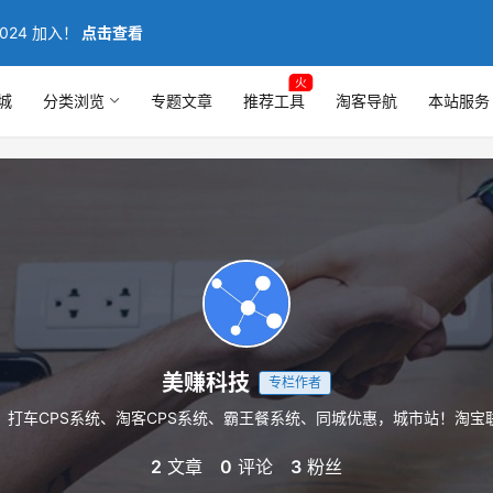
024 加入！
点击查看
火
城
分类浏览
专题文章
推荐工具
淘客导航
本站服务
美赚科技
专栏作者
统、打车CPS系统、淘客CPS系统、霸王餐系统、同城优惠，城市站！淘宝
2
文章
0
评论
3
粉丝