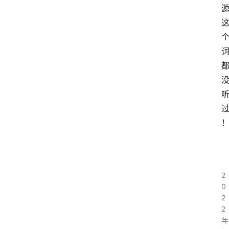
讯
商
城
分
类
浏
览
专
题
文
登录
注册
章
2
0
2
推
2
荐
年
工