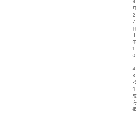
6
具
月
2
淘
7
日
客
上
导
午
航
1
0
本
:
站
4
服
8
务
生
成
海
报
上
一
篇