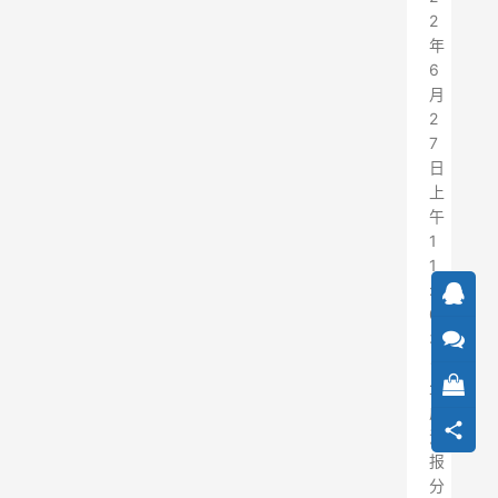
2
年
6
月
2
7
日
上
午
1
1
:
0
3
生
成
海
报
分