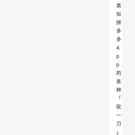
类
似
拼
多
多 
A
p
p 
的
各
种
「
砍
一
刀
」