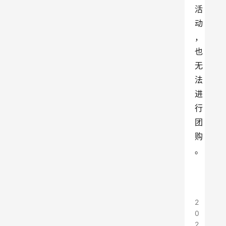
活
动
，
也
无
法
进
行
团
购
。
2
0
2