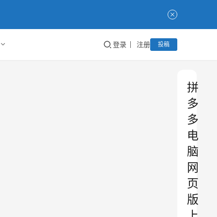
登录
注册
投稿
拼
多
多
电
脑
网
页
版
上