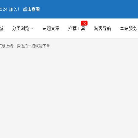
024 加入！
点击查看
火
城
分类浏览
专题文章
推荐工具
淘客导航
本站服务
页版上线：微信扫一扫就能下单