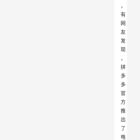
，
有
网
友
发
现
，
拼
多
多
官
方
推
出
了
电