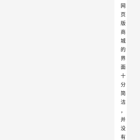
网
页
版
商
城
的
界
面
十
分
简
洁
，
并
没
有