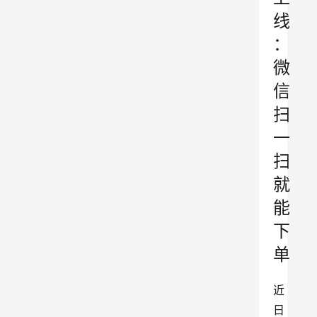
线
：
微
信
扫
一
扫
就
能
下
单
近
日