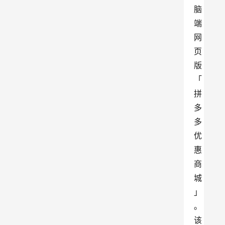
脑
端
网
页
版
「
拼
多
多
优
惠
商
城
」
。
该