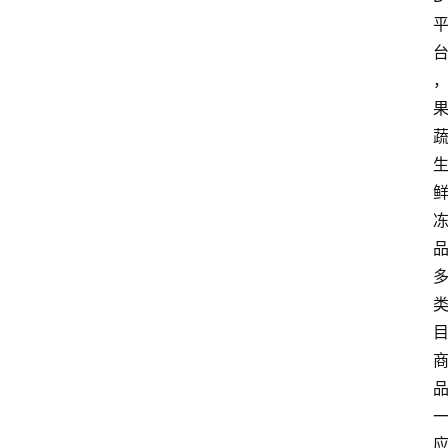
网
站
首
页
快
讯
商
城
分
类