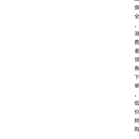
浏
览
专
题
文
登录
注册
章
推
荐
工
具
淘
客
导
航