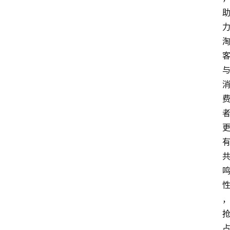
本
站
服
务