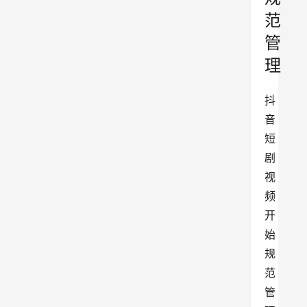
范
管
理
抖
音
短
剧
视
频
开
始
规
范
管