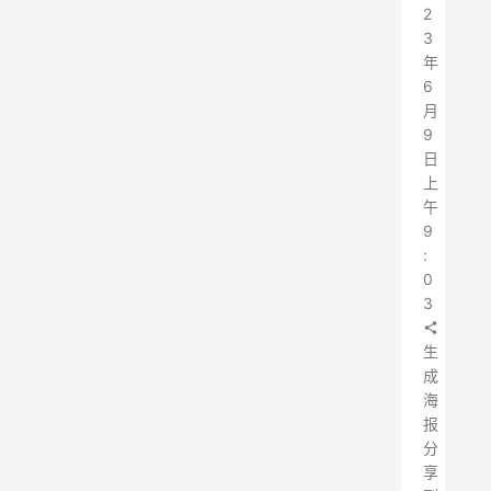
2
3
年
6
月
9
日
上
午
9
:
0
3
生
成
海
报
分
享