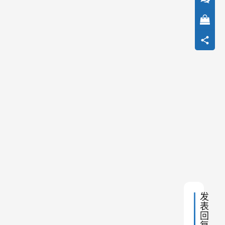
赏
功
能
下
一
篇
：
分
享
几
个
注
销
抖
音
方
法
发
表
回