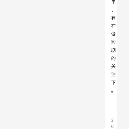
单
，
有
在
做
短
剧
的
关
注
下
。
2
0