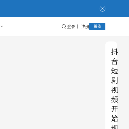
登录
注册
投稿
抖
音
短
剧
视
频
开
始
规