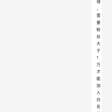
理
，
需
要
粉
丝
大
于
1
万
才
能
加
入
白
名