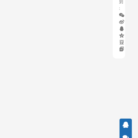
到
:
上
一
篇
：
淘
宝
将
上
线
直
播
打