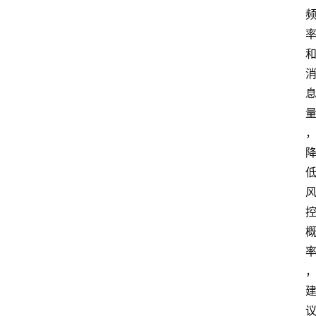
网
站
首
页
快
讯