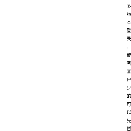
商
城
分
类
浏
览
专
题
文
登录
注册
章
推
荐
工
具