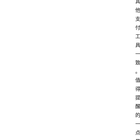
览
专
题
文
登录
注册
章
推
荐
工
具
淘
客
导
航