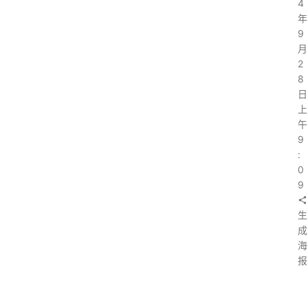
4
年
9
月
2
8
日
上
午
9
:
0
9
生
成
海
报
上
一