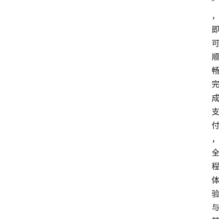
”
网
站
首
页
快
讯
商
城
分
类
浏