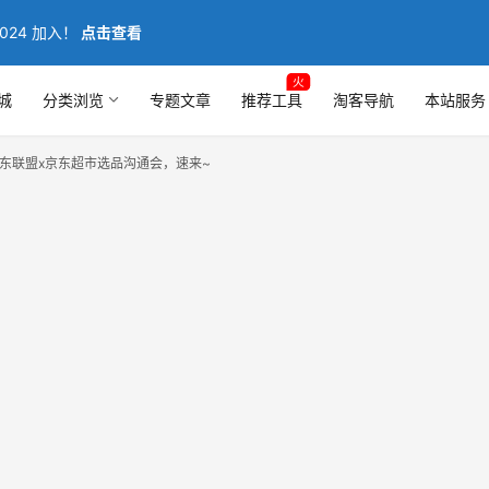
024 加入！
点击查看
火
城
分类浏览
专题文章
推荐工具
淘客导航
本站服务
京东联盟x京东超市选品沟通会，速来~