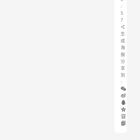
:
5
7
生
成
海
报
分
享
到
: