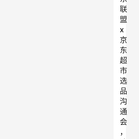
联
盟
x
京
东
超
市
选
品
沟
通
会
，