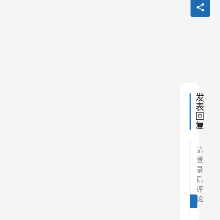
红
书
引
流
新
规
定
发
表
回
复
请
登
录
后
评
论
提交
登录
后
.
.