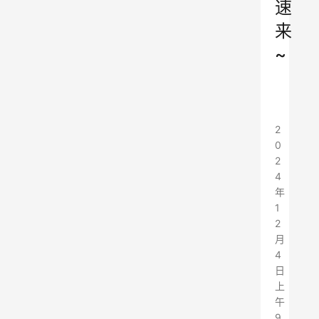
速
来
~
2
0
2
4
年
1
2
月
4
日
上
午
9