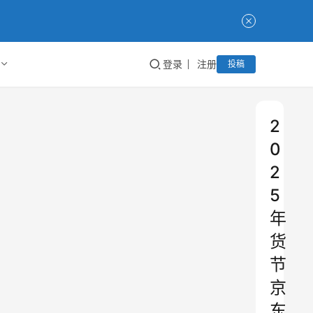
登录
注册
投稿
2
0
2
5
年
货
节
京
东