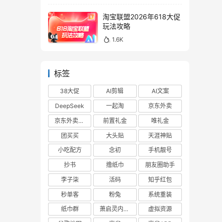
淘宝联盟2026年618大促
玩法攻略
1.6K
标签
38大促
AI剪辑
AI文案
DeepSeek
一起淘
京东外卖
京东外卖cps
前置礼金
唯礼金
团买买
大头贴
天涯神贴
小吃配方
念初
手机靓号
抄书
撸纸巾
朋友圈助手
李子柒
活码
知乎红包
秒单客
粉兔
系统重装
纸巾群
萧启灵内部版
虚拟资源