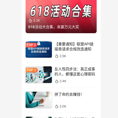
3.2K
618活动大合集，来赢万元大奖
【重要通知】联盟API链
接类请求合规改造通知
2.5K
反人性四步法：真正成事
的人，都懂这套心理密码
2.4K
拼了命的去赚钱！
2.0K