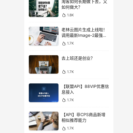
淘客如何长期做下去，又
如何做大？
1.8K
老林云图片生成上线啦！
调用最新Image-2最强图
片模型，低至0.1元/张，
1.7K
性价比拉满！
去上班还是创业？
1.7K
【联盟API】88VIP优惠信
息接入
1.7K
【API】非CPS商品新增
相似推荐能力
1.7K