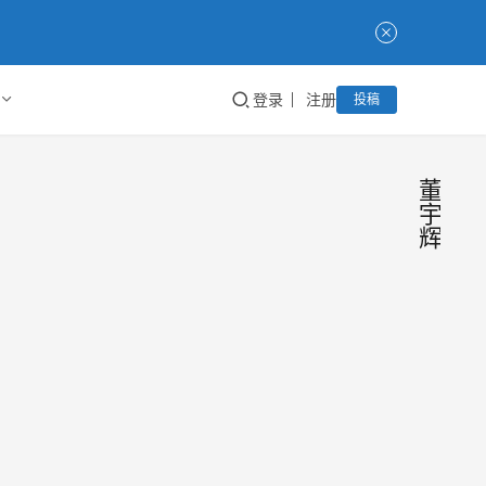
登录
注册
投稿
董
宇
辉
董宇
今
日
辉“
话
题
作文
最近”
事件
小作
文”事
引发
件愈
一条
Taoke
2023