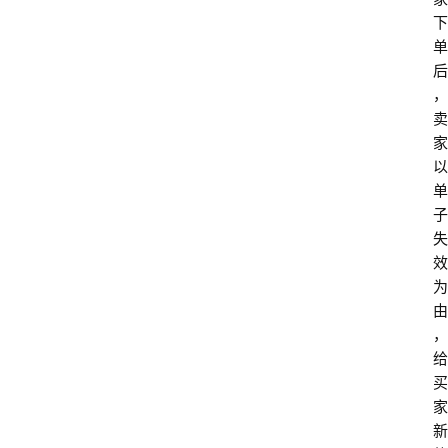
下
单
后
，
卖
家
以
单
子
失
效
为
由
，
给
买
家
新