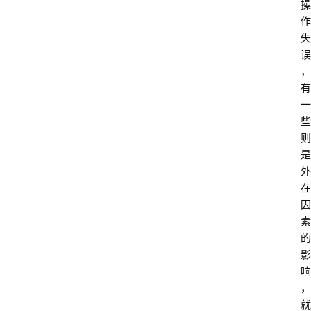
操
作
失
误
，
有
一
些
则
是
外
在
因
素
的
影
响
，
就