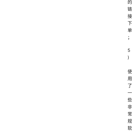
的
链
接
下
单
；
5
)
使
用
了
一
些
非
常
规
软