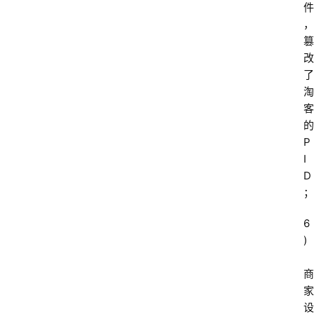
件
，
篡
改
了
淘
客
的
P
I
D
；
6
)
商
家
设