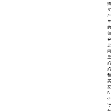
购
买
产
生
的
佣
金
是
阿
里
妈
妈
和
买
家
B
进
行
分