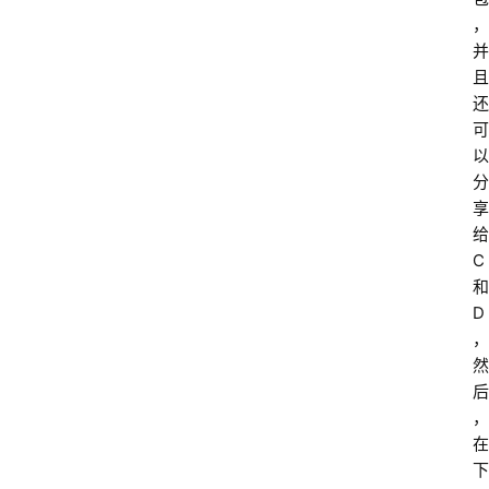
，
并
且
还
可
以
分
享
给
C
和
D
，
然
后
，
在
下