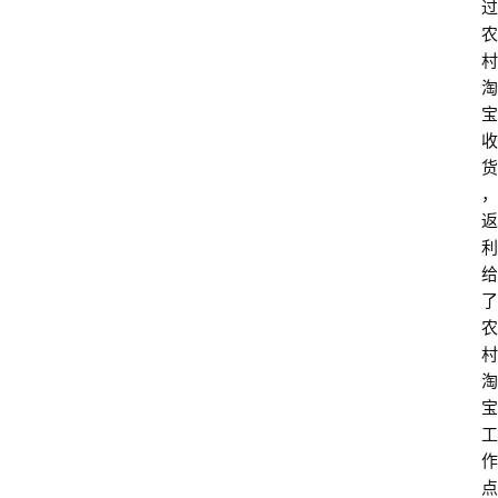
过
农
村
淘
宝
收
货
，
返
利
给
了
农
村
淘
宝
工
作
点