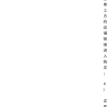
券
上
方
的
店
铺
链
接
进
入
购
买
；
4
)
买
家