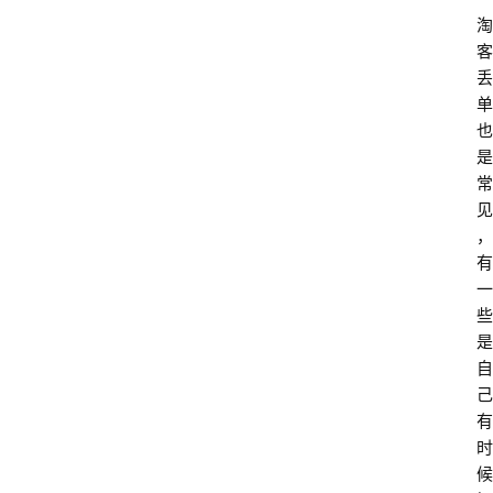
淘
客
丢
单
也
是
常
见
，
有
一
些
是
自
己
有
时
候