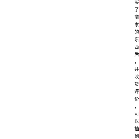
买
了
商
家
的
东
西
后
，
并
收
货
评
价
，
可
以
抽
到