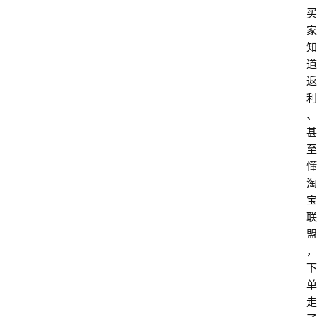
买
家
知
道
返
利
、
甚
至
懂
淘
宝
联
盟
，
下
单
走