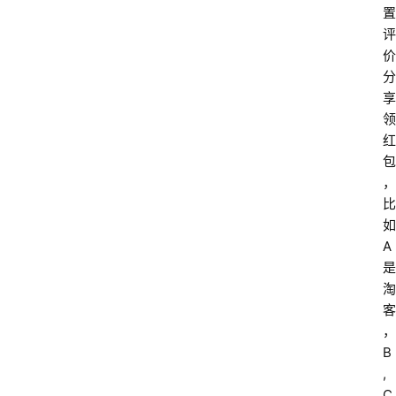
置
评
价
分
享
领
红
包
，
比
如
A
是
淘
客
，
B
,
C