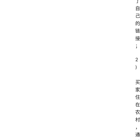
了
自
己
的
链
接
；
2
)
买
家
住
在
农
村
，
通