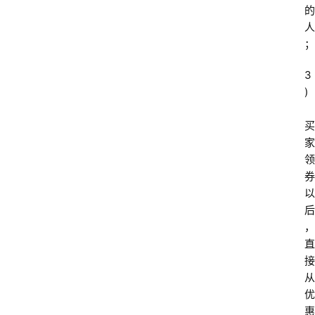
的
人
；
3
)
买
家
领
券
以
后
，
直
接
从
优
惠