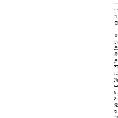
一
个
红
包
，
显
示
是
最
多
可
以
抽
中
8
8
元
红
包