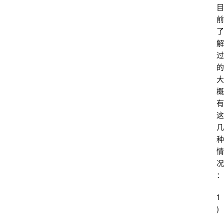
目
前
了
解
过
的
大
概
有
这
几
种
情
况
：
1
)