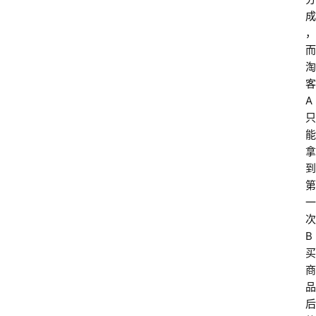
成
，
而
淘
网
客
站
A
首
只
页
能
拿
快
到
讯
第
一
商
次
城
B
买
分
商
类
品
浏
后