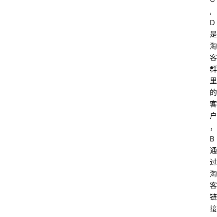
,
D
是
淘
客
群
里
的
客
户
，
B
通
过
淘
客
链
接