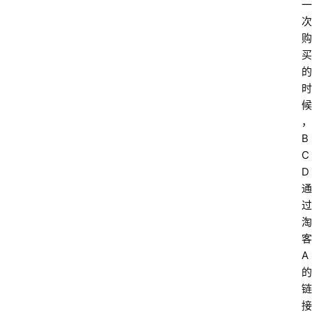
一
次
购
买
的
时
候
，
B
C
D
通
过
淘
客
A
的
链
接