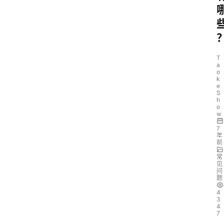
T
a
o
k
e
S
h
o
w
7
年
前
常
见
问
题
4
3
4
7