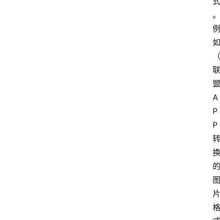
A
P
P