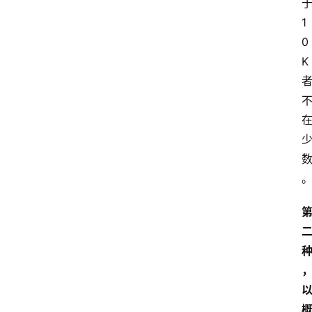
1
专
0
题
K
文
登录
注册
章
推
荐
工
具
淘
客
导
航
本