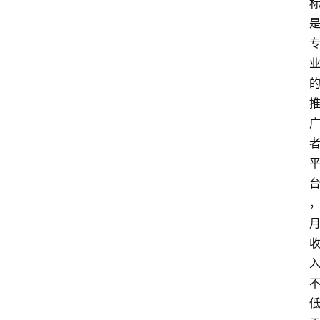
网
站
首
页
快
讯
商
城
分
类
浏
览