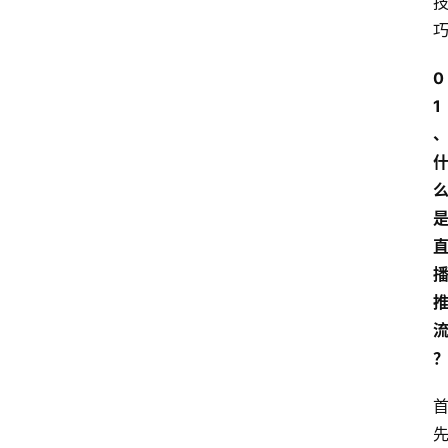
章
推
0
荐
1
工
具
淘
客
导
航
本
站
服
务