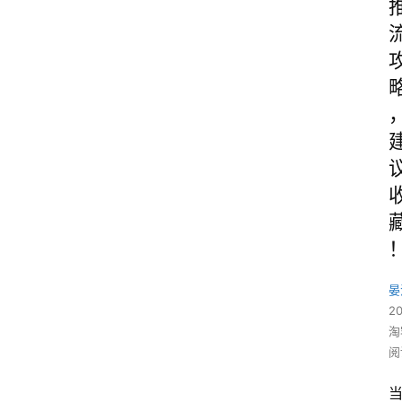
晏
2
淘
阅