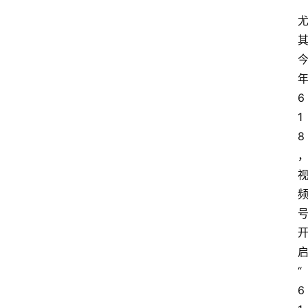
6
1
8
“
6