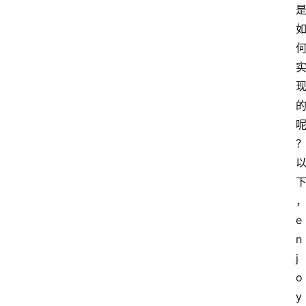
e
n
j
o
y