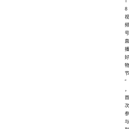
1
8
”