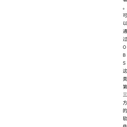
O
B
S