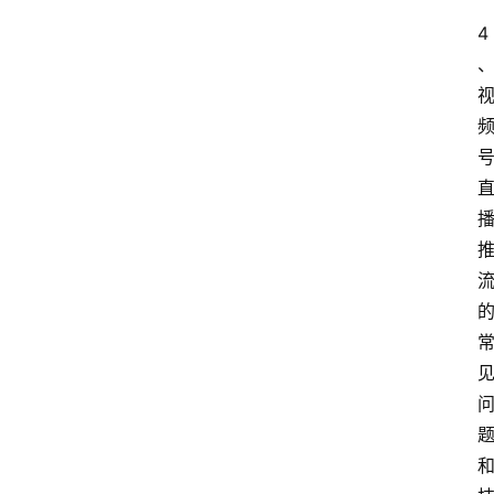
首
4
页
快
讯
商
城
分
类
浏
览
专
题
文
登录
注册