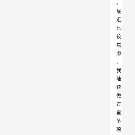
。
最
近
比
较
焦
虑
，
我
陆
续
做
过
蛮
多
项