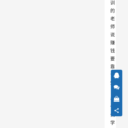
训
的
老
师
说
赚
钱
要
靠
认
知
，
看
他
们
学