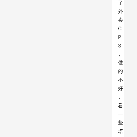
了
外
卖
C
P
S
，
做
的
不
好
，
看
一
些
培