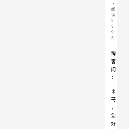
•
阅
读
2
5
9
3
淘
客
问
：
米
哥
，
您
好