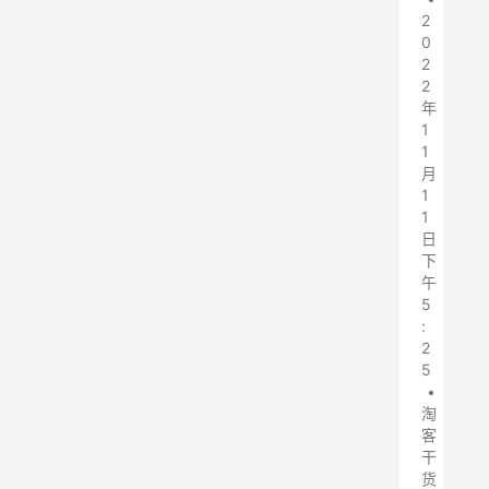
2
0
2
2
年
1
1
月
1
1
日
下
午
5
:
2
5
•
淘
客
干
货