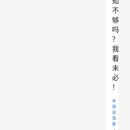
知
不
够
吗
？
我
看
未
必
！
米
哥
说
淘
客
•