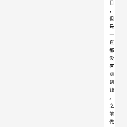
目
，
但
是
一
直
都
没
有
赚
到
钱
。
之
前
做