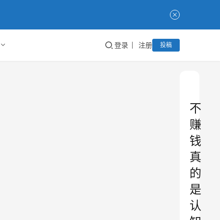
登录
注册
投稿
不
赚
钱
真
的
是
认