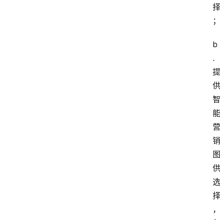
讯
商
城
b
. 
分
类
浏
览
专
题
文
登录
注册
章
推
荐
工