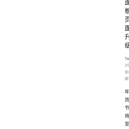
Ta
2
业
阅