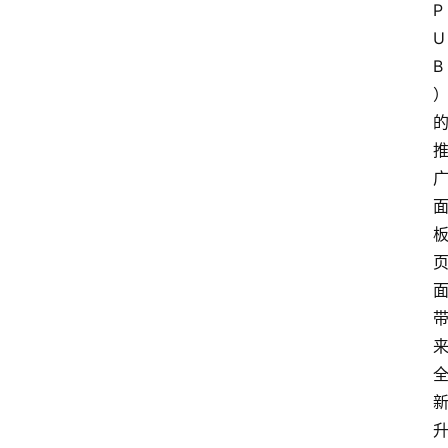
P
U
B