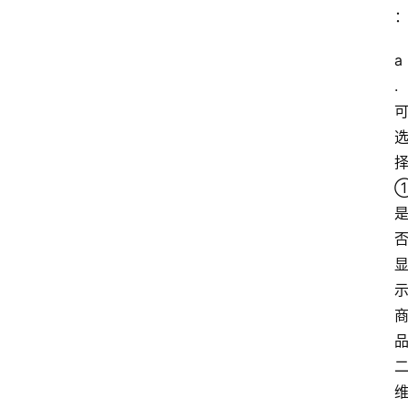
a
. 
择