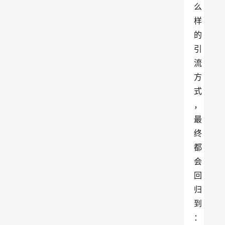
么
样
的
引
流
方
式
，
最
终
都
会
回
归
到
：