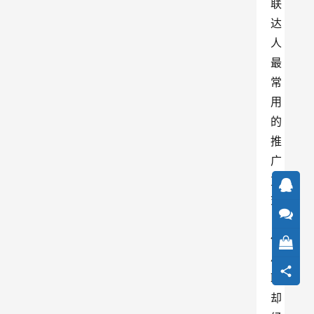
联
达
人
最
常
用
的
推
广
方
式
，
但
小
联
却