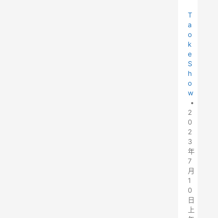
T
a
o
k
e
S
h
o
w
•
2
0
2
3
年
7
月
1
0
日
上