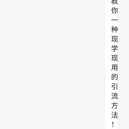
教
你
一
种
现
学
现
用
的
引
流
方
法
！