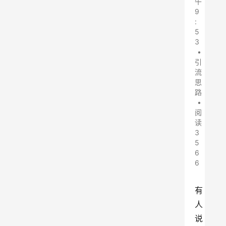
午
9
:
5
3
•
引
流
思
路
•
阅
读
3
5
6
6
有
人
说