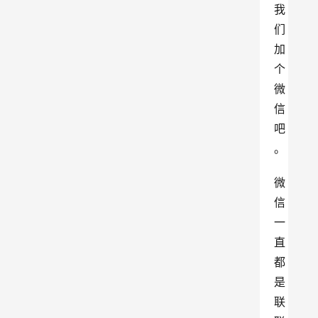
我
们
加
个
微
信
吧
。
微
信
一
直
都
是
联