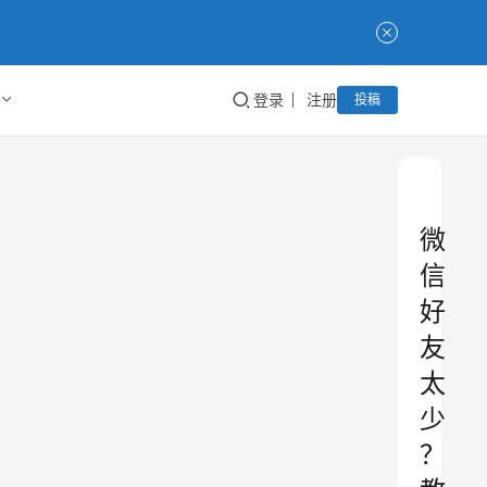
登录
注册
投稿
微
信
好
友
太
少
？