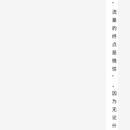
“
流
量
的
终
点
是
微
信
”
，
因
为
无
论
什