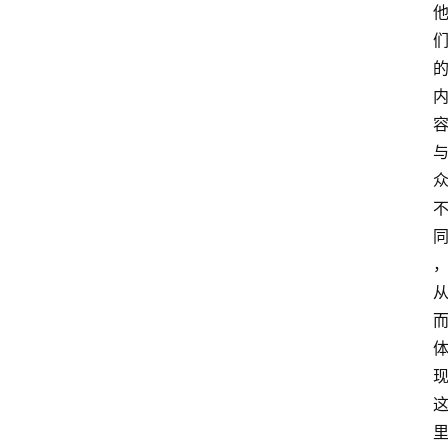
览
专
题
文
登录
注册
章
推
荐
工
具
淘
客
导
航