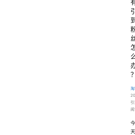
淘
2
引
阅