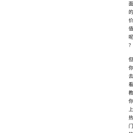
本
站
服
务