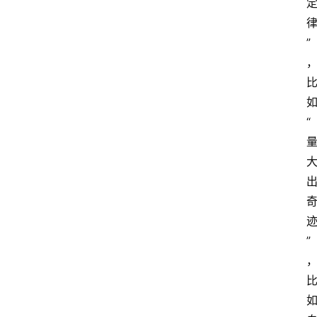
”
“
”