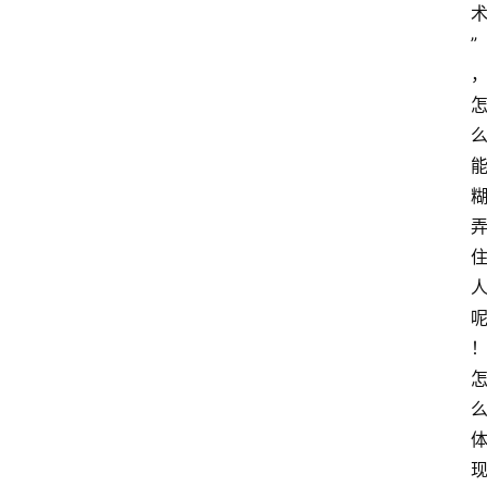
”
网
站
首
页
快
讯
商
城
分
类
浏