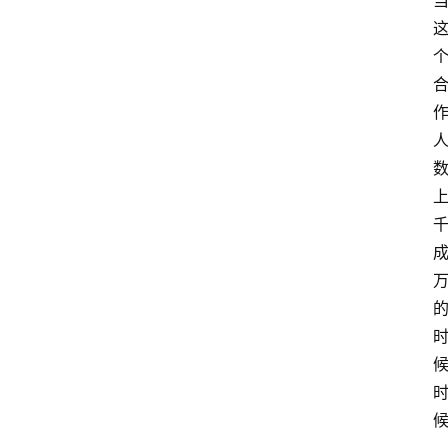
专
题
文
登录
注册
章
推
荐
工
具
淘
客
导
航
本