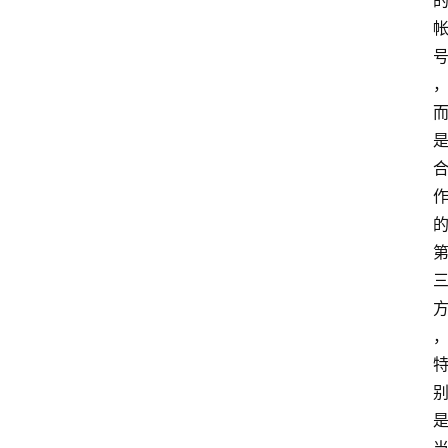
网
站
首
页
快
讯
商
城
分
类
浏
览