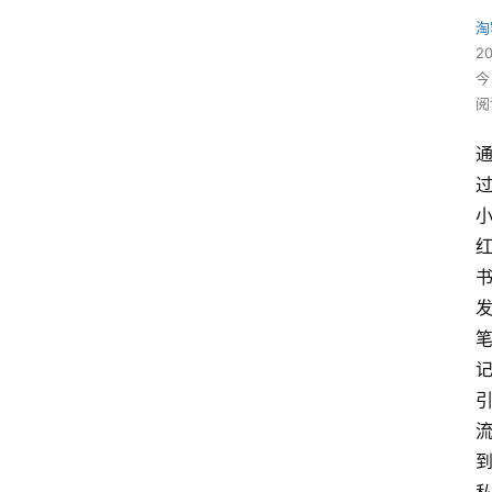
淘
2
今
阅