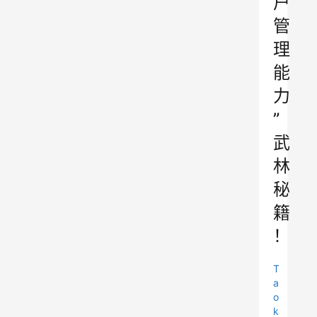
户
管
理
能
力
”
武
林
秘
籍
！
T
a
o
k