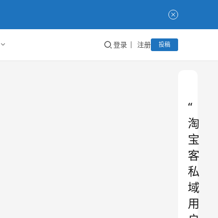
登录
注册
投稿
“
淘
宝
客
私
域
用