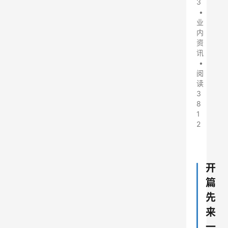
3
•
业
内
资
讯
•
阅
读
3
8
1
2
开
篇
先
来
一