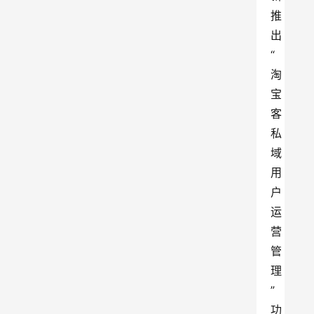
推
出
“
淘
宝
客
私
域
用
户
运
营
管
理
”
功