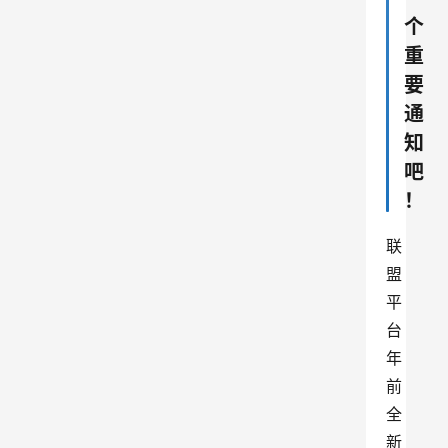
个
重
要
通
知
吧
！
联
盟
平
台
年
前
全
新