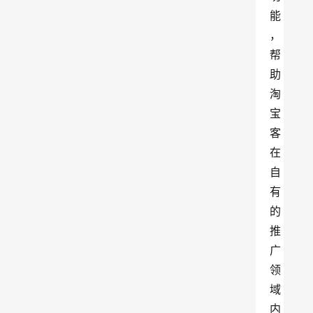
能
，
帮
助
淘
宝
客
在
自
有
的
推
广
领
域
内