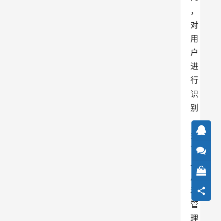
，
对
用
户
进
行
识
别
，
并
可
发
展
和
管
理