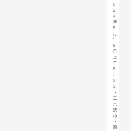
0
2
4
年
5
月
1
8
日
上
午
8
:
3
3
•
工
具
技
巧
•
阅