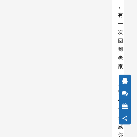
，
有
一
次
回
到
老
家
，
当
我
告
诉
亲
戚
邻