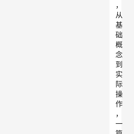
，
从
基
础
概
念
到
实
际
操
作
，
一
篇