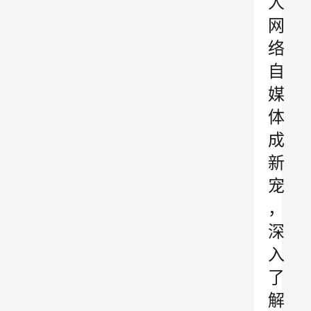
人
网
络
自
媒
体
成
新
宠
，
深
入
了
解