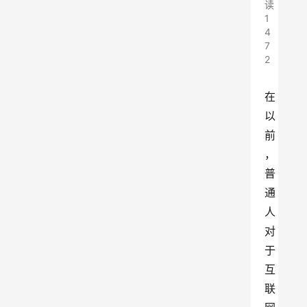
读
1
4
7
2
在
以
前
，
普
通
人
对
于
互
联