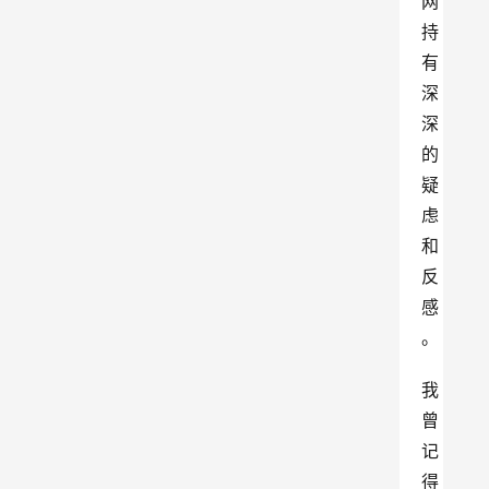
网
持
有
深
深
的
疑
虑
和
反
感
。
我
曾
记
得