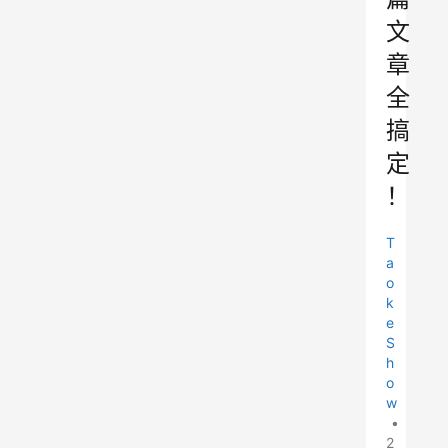
文
章
全
搞
定
！
T
a
o
k
e
S
h
o
w
•
2