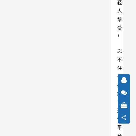
轻
人
挚
爱
！
忍
不
住
去
接
触
了
这
个
平