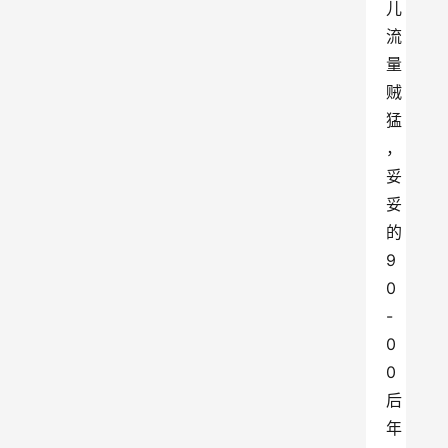
儿
流
量
贼
猛
，
妥
妥
的
9
0
-
0
0
后
年