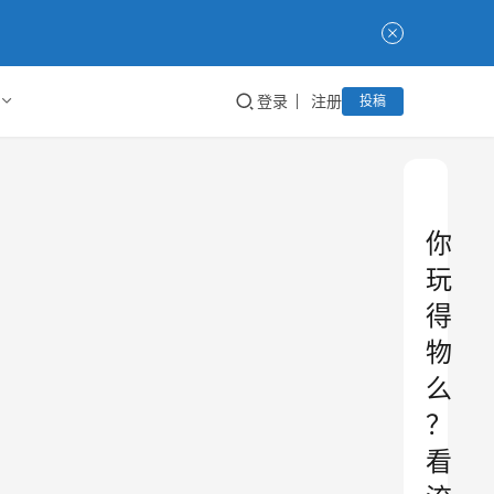
登录
注册
投稿
你
玩
得
物
么
？
看