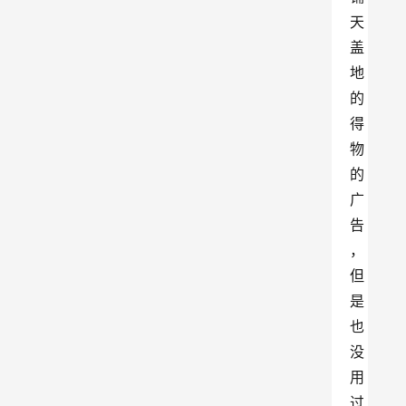
天
盖
地
的
得
物
的
广
告
，
但
是
也
没
用
过