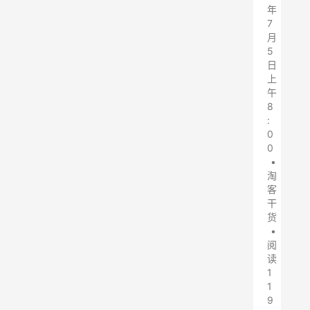
年
7
月
5
日
上
午
8
:
0
0
•
淘
客
干
货
•
阅
读
1
1
9