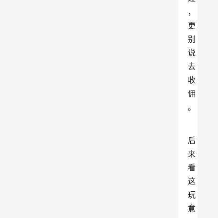
，
更
别
说
去
收
佣
。
后
来
看
这
玩
意