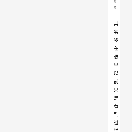
8
8
其
实
我
在
很
早
以
前
只
是
看
到
过
铺