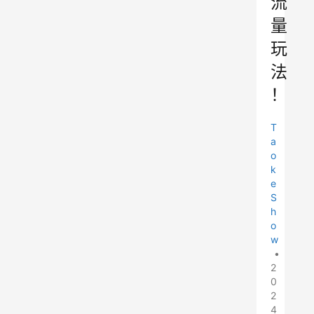
流
量
玩
法
！
T
a
o
k
e
S
h
o
w
•
2
0
2
4