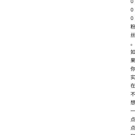
0
专
0
题
文
0
登录
注册
章
推
荐
工
具
淘
客
导
航
本
站
服