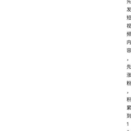
网
站
首
页
快
讯
商
城
分
类
浏
览
1