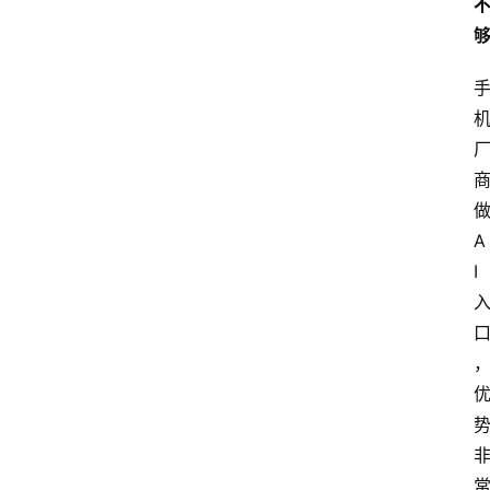
做
A
I 