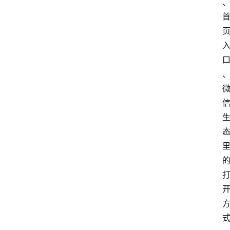
网
站
首
页
快
讯
商
城
分
类
浏