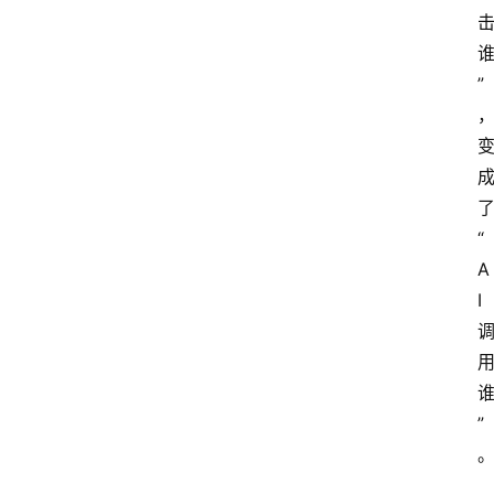
”
“
A
I 
”