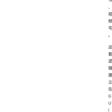
在
G
U
I