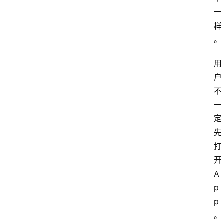
本
站
服
务
开
A
p
p