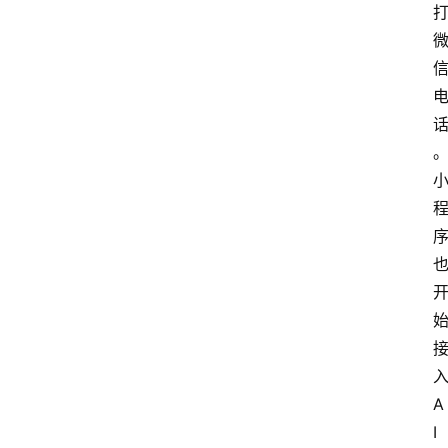
入
A
I