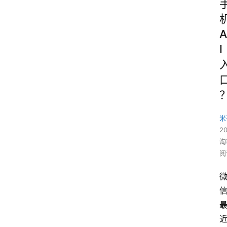
A
I
米
2
淘
阅