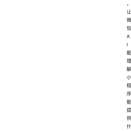
信
A
I 