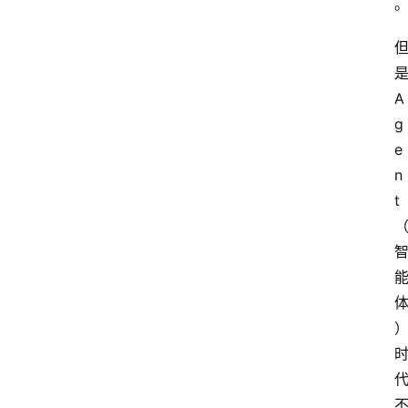
览
专
是
题
A
文
g
登录
注册
章
e
n
推
t
荐
工
具
淘
客
导
航