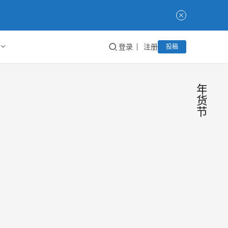
登录
注册
投稿
年
货
节
年货
业
内
节爆
资
讯
料局
年货
第二
即将
始 小
弹，
为你
京享
Taoke
2024