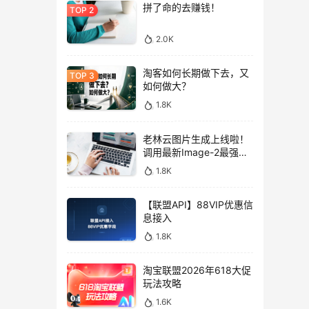
拼了命的去赚钱！
2.0K
淘客如何长期做下去，又
如何做大？
1.8K
老林云图片生成上线啦！
调用最新Image-2最强图
片模型，低至0.1元/张，
1.8K
性价比拉满！
【联盟API】88VIP优惠信
息接入
1.8K
淘宝联盟2026年618大促
玩法攻略
1.6K