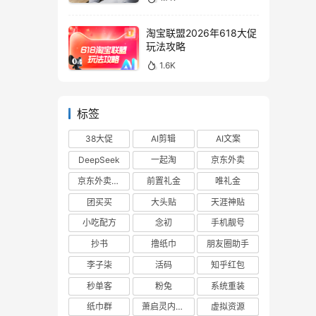
淘宝联盟2026年618大促
玩法攻略
1.6K
标签
38大促
AI剪辑
AI文案
DeepSeek
一起淘
京东外卖
京东外卖cps
前置礼金
唯礼金
团买买
大头贴
天涯神贴
小吃配方
念初
手机靓号
抄书
撸纸巾
朋友圈助手
李子柒
活码
知乎红包
秒单客
粉兔
系统重装
纸巾群
萧启灵内部版
虚拟资源