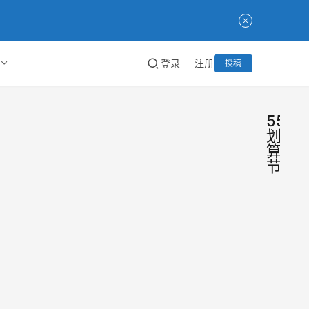
登录
注册
投稿
55
划
算
节
55
圈
内
算节
分
享
提前
五一
报
期即
来临
到！
也预