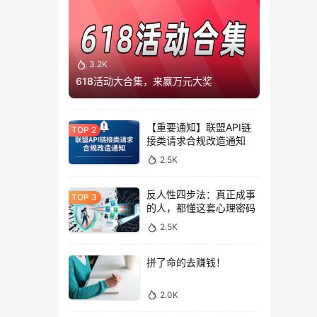
3.2K
618活动大合集，来赢万元大奖
【重要通知】联盟API链
接类请求合规改造通知
2.5K
反人性四步法：真正成事
的人，都懂这套心理密码
2.5K
拼了命的去赚钱！
2.0K