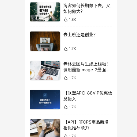
淘客如何长期做下去，又
如何做大？
1.8K
去上班还是创业？
1.7K
老林云图片生成上线啦！
调用最新Image-2最强图
片模型，低至0.1元/张，
1.7K
性价比拉满！
【联盟API】88VIP优惠信
息接入
1.7K
【API】非CPS商品新增
相似推荐能力
1.7K