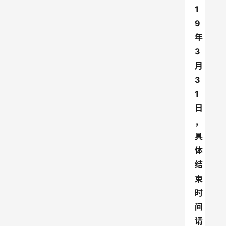
1
9
年
3
月
3
1
日
，
具
体
结
束
时
间
请