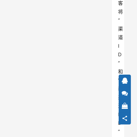
客
将
“
渠
道
I
D
”
和
“
新
渠
道
I
D
”