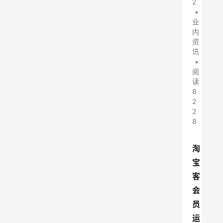
2
•
业
内
资
讯
•
阅
读
8
2
2
8
淘
宝
客
会
员
运