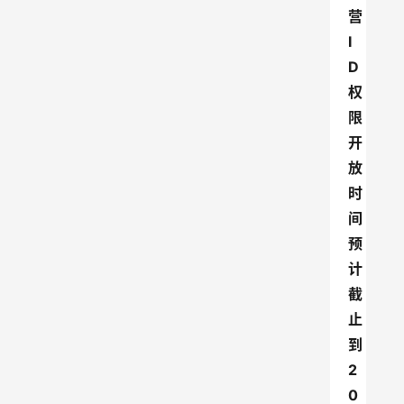
营
I
D
权
限
开
放
时
间
预
计
截
止
到
2
0