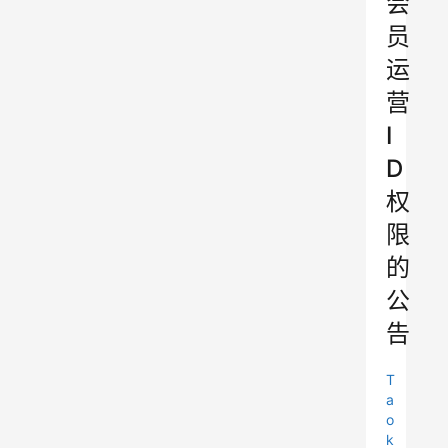
会
员
运
营
I
D
权
限
的
公
告
T
a
o
k