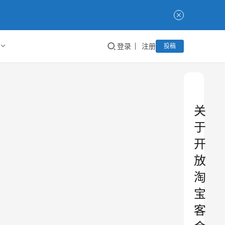
登录
注册
投稿
关
于
开
放
淘
宝
客