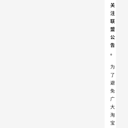
关
注
联
盟
公
告
。
为
了
避
免
广
大
淘
宝