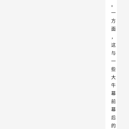
。
一
方
面
，
这
与
一
些
大
牛
幕
前
幕
后
的