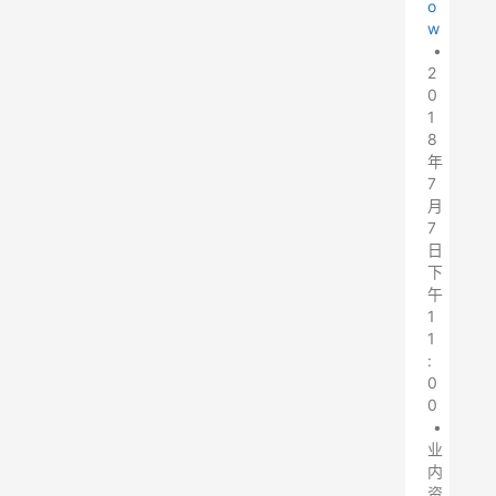
o
w
•
2
0
1
8
年
7
月
7
日
下
午
1
1
:
0
0
•
业
内
资