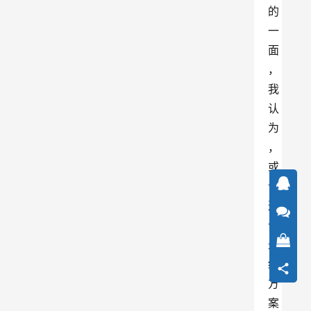
的
一
面
，
我
认
为
，
或
许
这
个
最
终
方
案