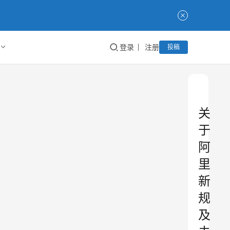
登录
注册
投稿
关
于
阿
里
新
规
及