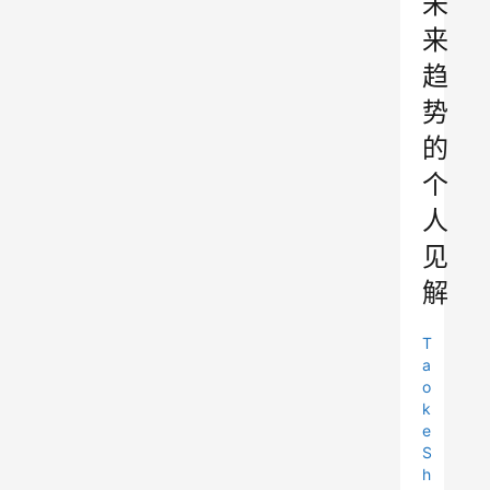
未
来
趋
势
的
个
人
见
解
T
a
o
k
e
S
h