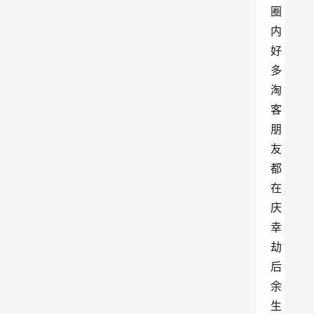
圈
内
好
多
淘
客
朋
友
都
在
庆
幸
劫
后
余
生