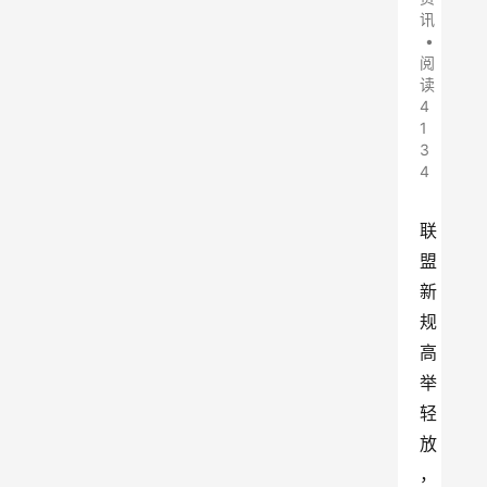
讯
•
阅
读
4
1
3
4
联
盟
新
规
高
举
轻
放
，