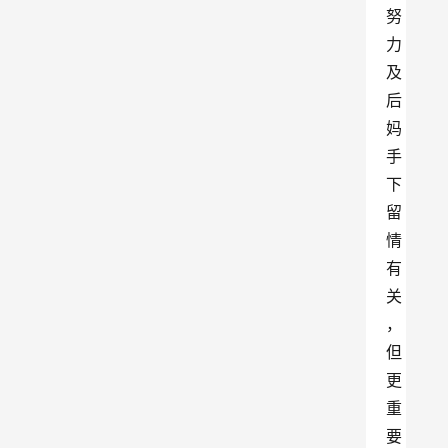
努
力
及
后
妈
手
下
留
情
有
关
，
但
更
重
要