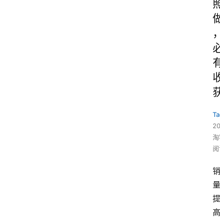
Ta
2
淘
阅