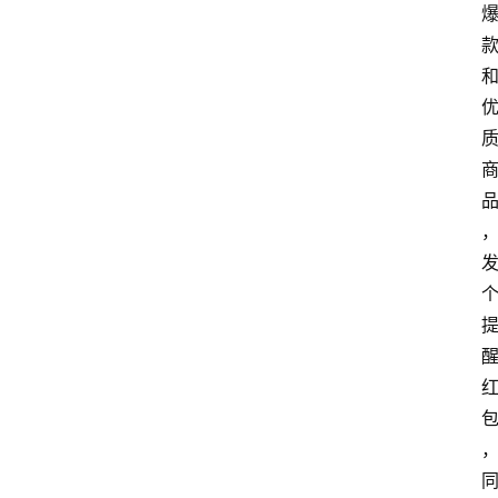
网
站
首
页
快
讯
商
城
分
类
浏