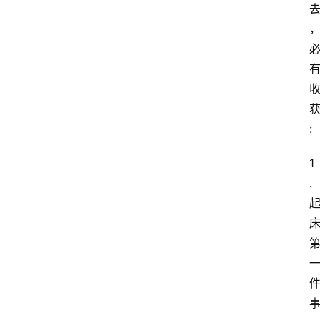
:
1
.