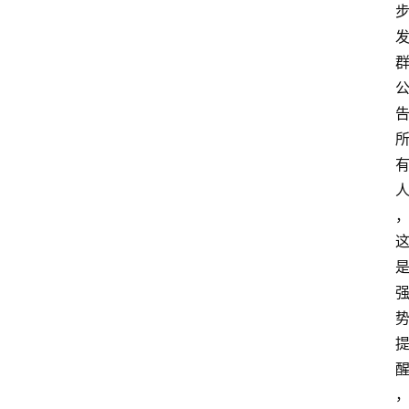
览
专
题
文
登录
注册
章
推
荐
工
具
淘
客
导
航