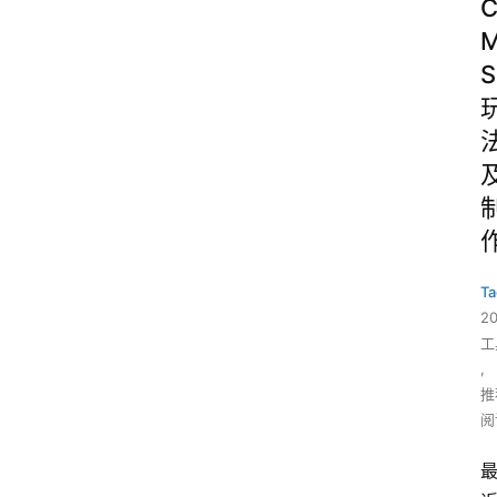
S
Ta
2
工
,
推
阅