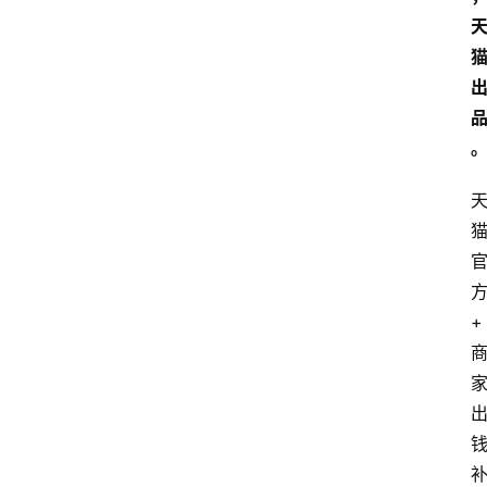
专
题
文
登录
注册
章
推
荐
工
具
淘
客
+
导
航
本
站
服