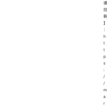
h
t
t
p
s
:
/
/
m
a
r