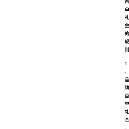
网
站
首
页
快
讯
1
. 
商
城
分
类
浏
览