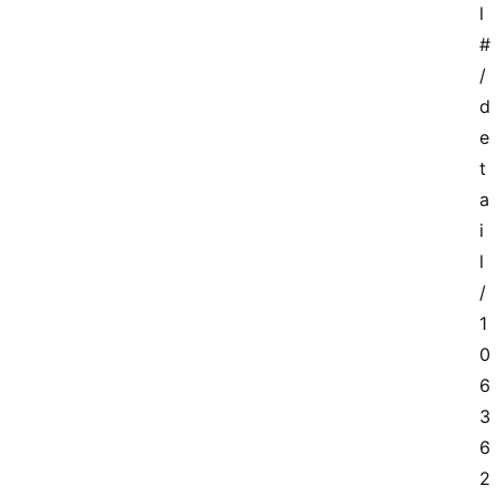
l
#
/
d
e
t
a
i
l
/
1
0
6
3
6
2