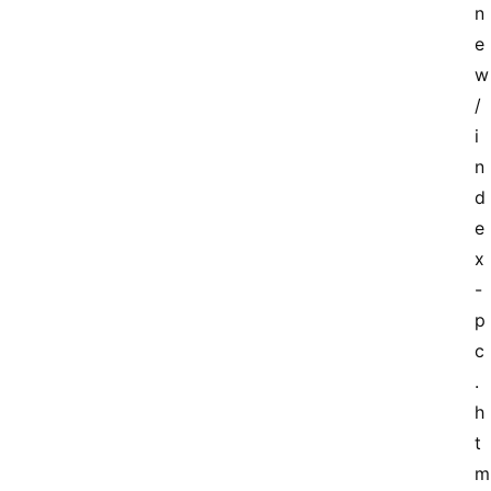
n
e
w
/
i
n
d
e
x
-
p
c
.
h
t
m