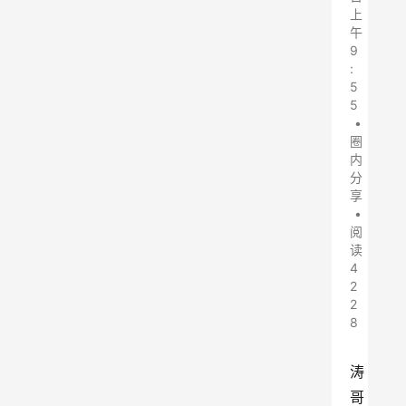
上
午
9
:
5
5
•
圈
内
分
享
•
阅
读
4
2
2
8
涛
哥