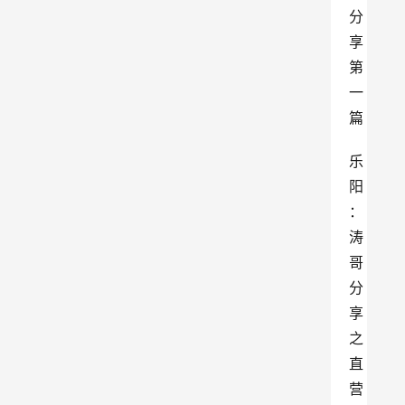
分
享
第
一
篇
乐
阳
：
涛
哥
分
享
之
直
营