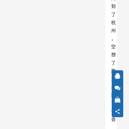
到
了
杭
州
，
空
想
了
跑
过
来
聊
了
一
会