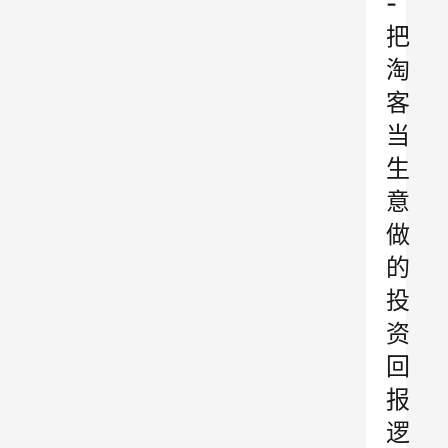
-
把
淘
客
当
生
意
做
的
投
资
回
报
逻