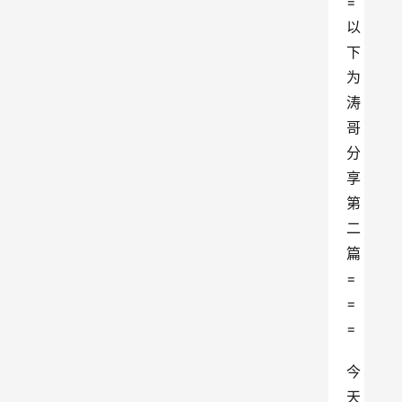
=
以
下
为
涛
哥
分
享
第
二
篇
=
=
=
今
天