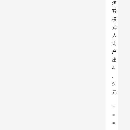
淘
客
模
式
人
均
产
出
4
.
5
元
=
=
=