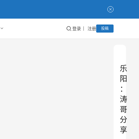
登录
注册
投稿
乐
阳
：
涛
哥
分
享