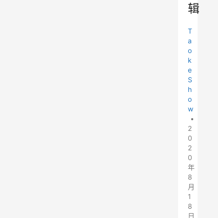
辑
T
a
o
k
e
S
h
o
w
•
2
0
2
0
年
8
月
1
8
日