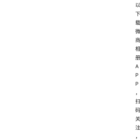
A
P
P