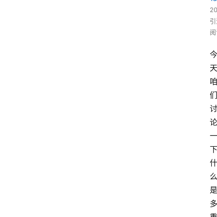
2
引
阅