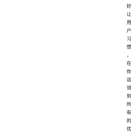
文
登录
注册
章
推
荐
工
具
淘
客
导
航
本
站
服
务