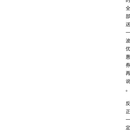
站
首
页
快
讯
商
城
分
类
浏
览
专
题