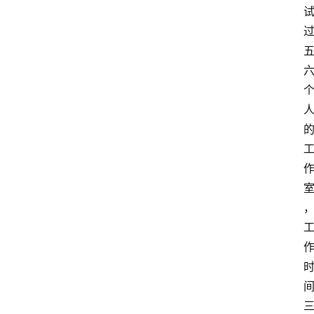
首
页
快
讯
商
城
分
类
浏
览
专
题
文
登录
注册