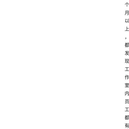
章
推
荐
工
具
淘
客
导
航
本
站
服
务