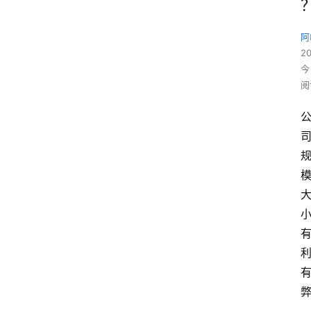
阿
2
今
阅