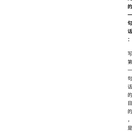
本
站
服
务