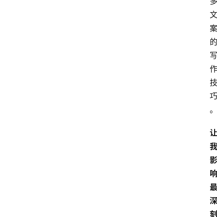
览
专
题
文
登录
注册
章
推
荐
工
具
淘
客
导
航