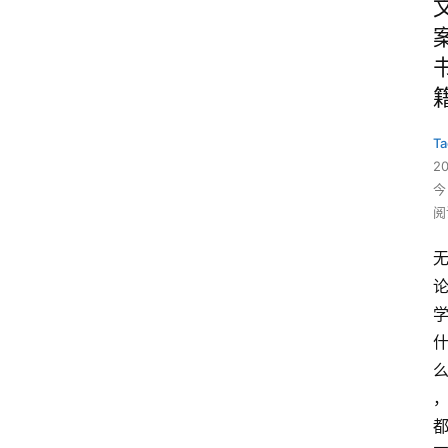
Ta
2
今
阅