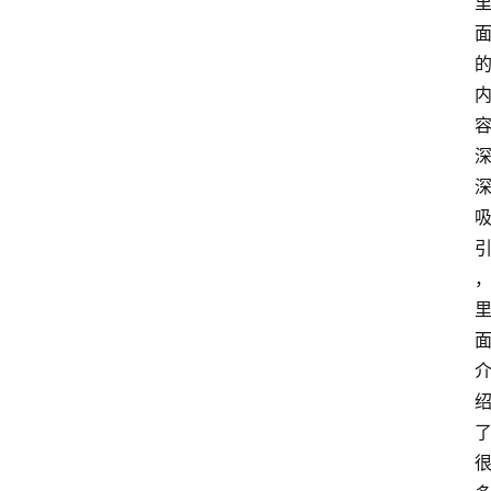
网
站
首
页
快
讯
商
城
分
类
浏