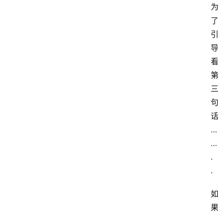
…
…
.
.