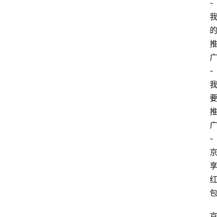
-
-
-