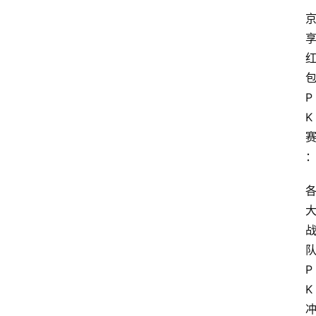
具
淘
客
导
航
P
K
本
站
服
务
P
K