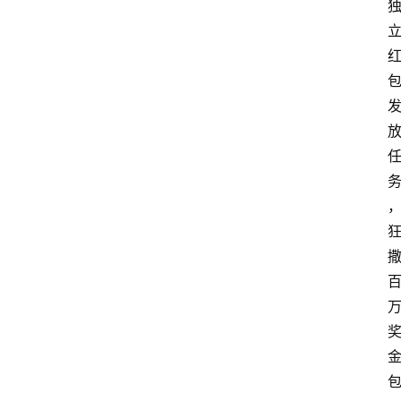
商
城
分
类
浏
览
专
题
文
登录
注册
章
推
荐
工