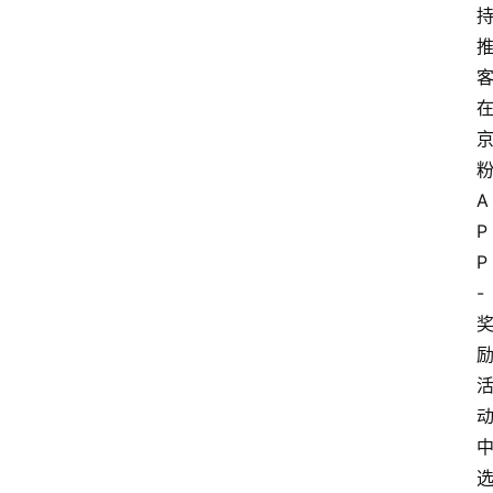
A
P
P
-