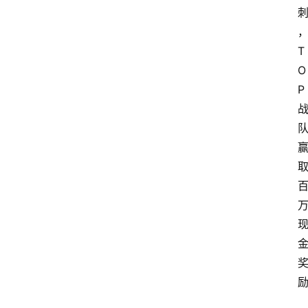
T
O
P