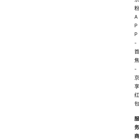
A
P
P
-
-