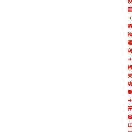
→
→
→