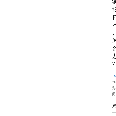
Ta
2
淘
阅