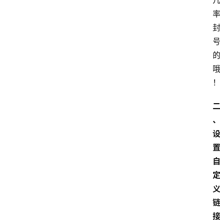
登录
注册
章
推
荐
工
具
淘
客
导
航
本
站
服
务