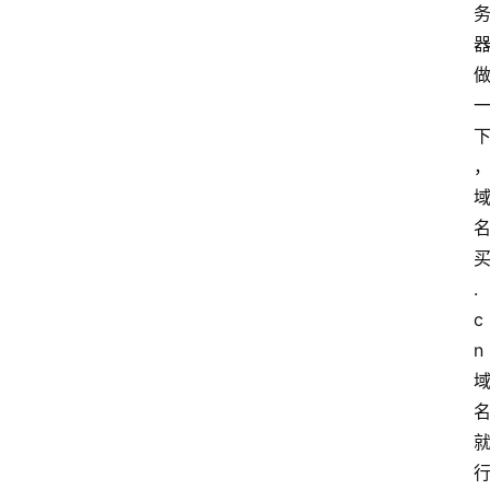
.
c
n