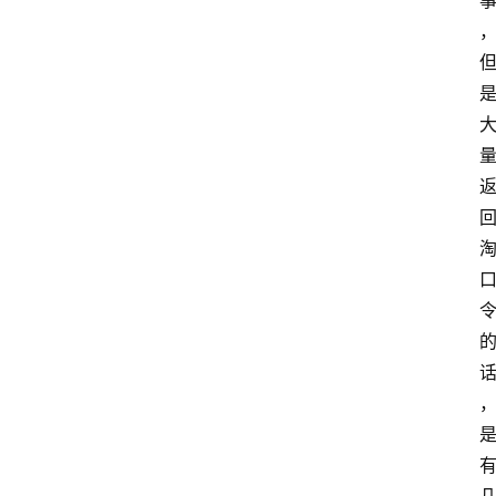
站
首
页
快
讯
商
城
分
类
浏
览
专
题
文