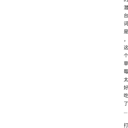
商
城
分
类
浏
览
专
题
文
登录
注册
章
推
荐
…
工
具