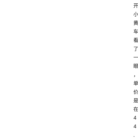
淘
客
导
航
本
站
服
务
4
4
.