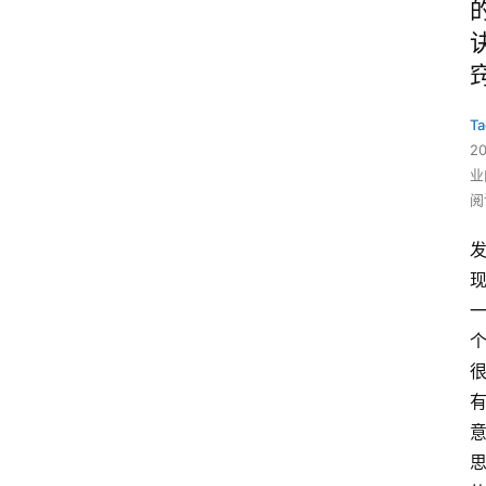
Ta
2
业
阅