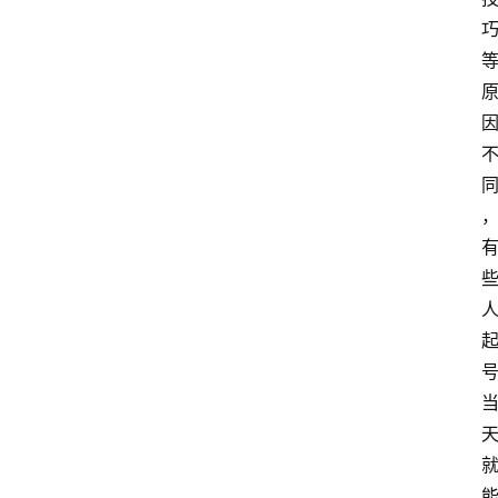
分
类
浏
览
专
题
文
登录
注册
章
推
荐
工
具
淘
客
导