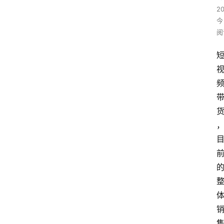
2
今
阅