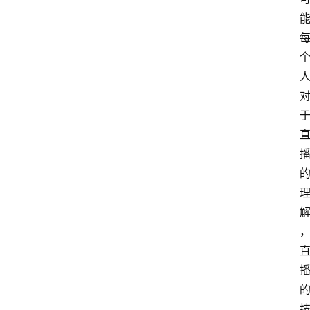
网
站
首
页
快
讯
商
城