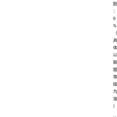
6
%
（