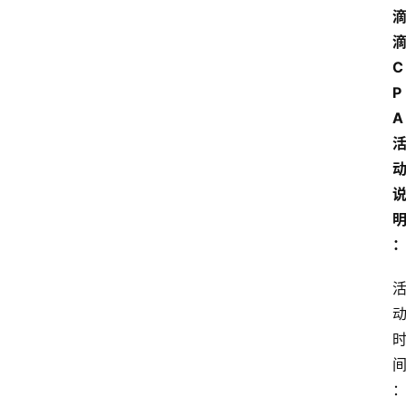
C
P
A
：