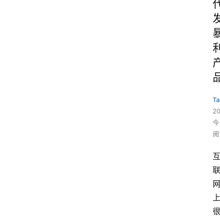
Ta
2
今
阅