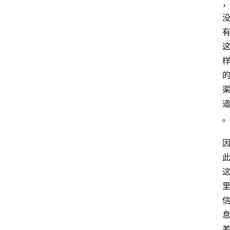
网
站
首
页
快
讯
商
城
分
类
浏
览