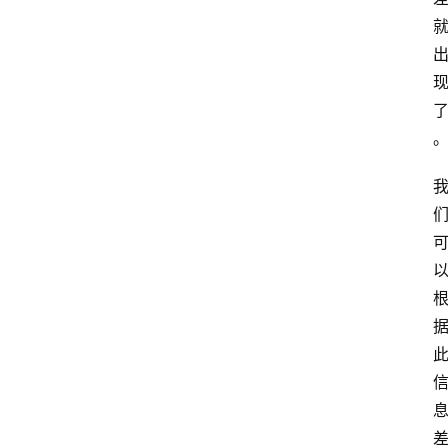
专
题
文
登录
注册
章
推
荐
工
具
淘
客
导
航
本
站
服