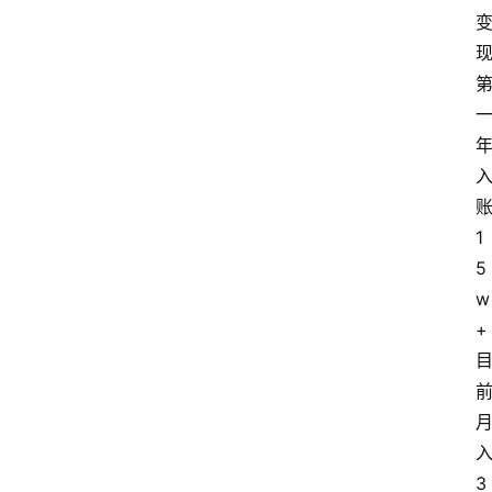
1
5
w
+ 
3