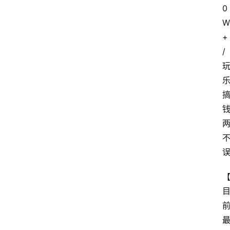
0
网
W
站
+
首
/
页
快
讯
商
城
分
类
浏
览
专