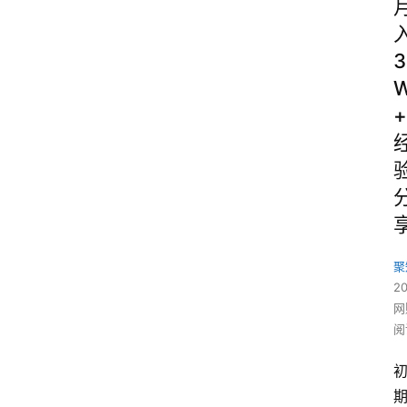
3
+
聚
2
网
阅