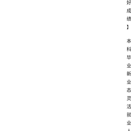
题
文
登录
注册
章
推
荐
工
具
淘
客
导
航
本
站
服