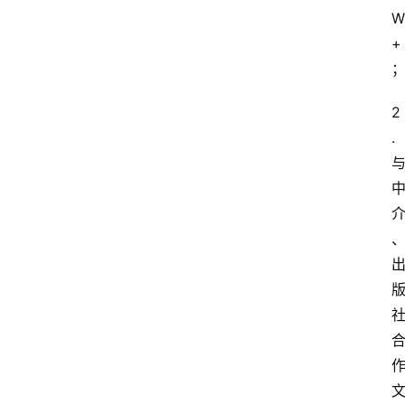
W
+
2
.