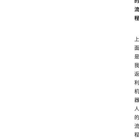
网
站
首
页
快
讯
商
城
分
类
浏
览