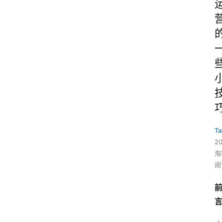
Ta
2
淘
阅