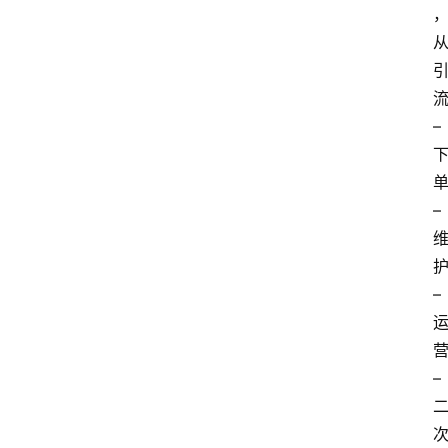
专
题
文
登录
注册
章
–
推
荐
–
工
具
–
淘
客
导
航
–
本