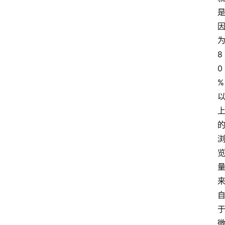
8
0
%