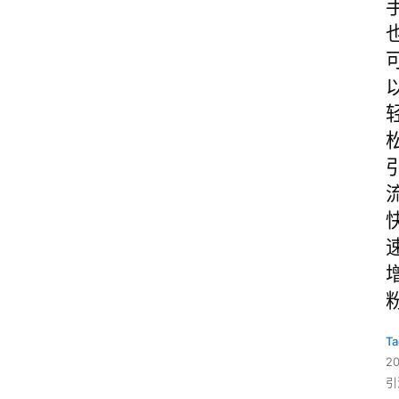
Ta
2
引