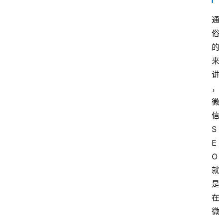
S
E
O