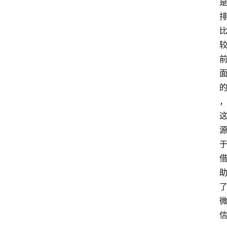
城
分
类
浏
览
专
题
文
登录
注册
章
推
荐
工
具