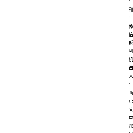
”
“
网
站
”
首
页
快
讯
商