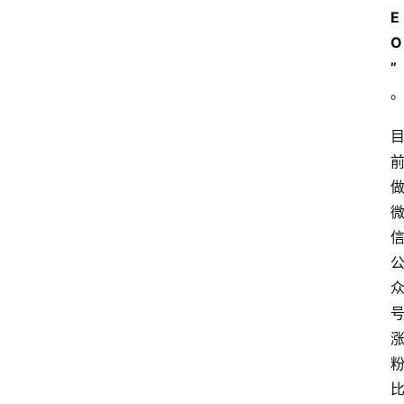
E
O
”