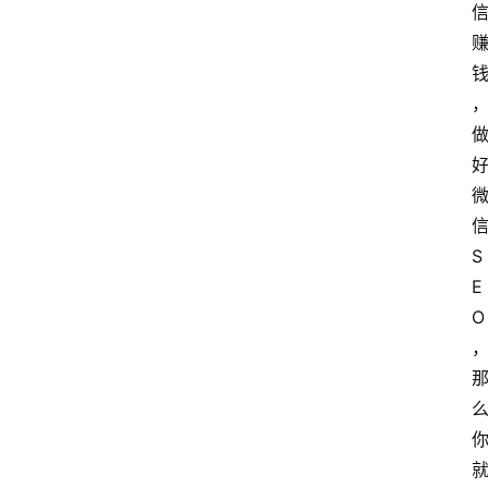
S
E
O