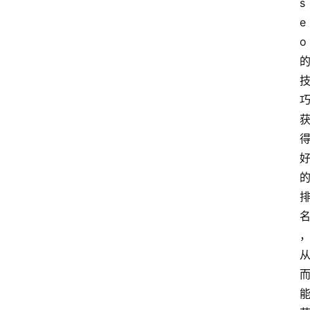
s
淘
e
客
导
o
航
本
站
服
务