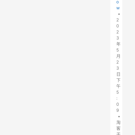
o
w
•
2
0
2
3
年
5
月
2
3
日
下
午
5
:
0
9
•
淘
客
干