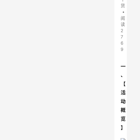
货
•
阅
读
2
7
6
9
一
、
【
活
动
概
览
】