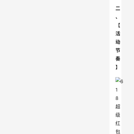
二
、
【
活
动
节
奏
】