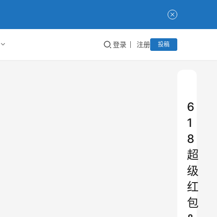
登录
注册
投稿
6
1
8
超
级
红
包