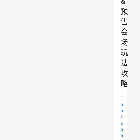
&
预
售
会
场
玩
法
攻
略
T
a
o
k
e
S
h