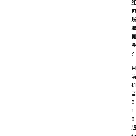
类
浏
览
专
题
文
登录
注册
章
推
荐
工
具
6
1
淘
8
客
导