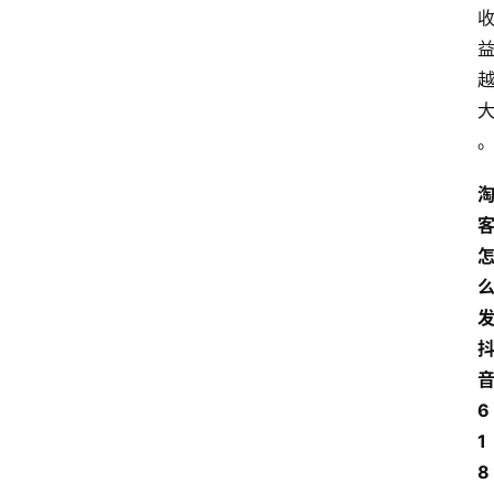
网
站
首
页
快
讯
商
6
城
1
8
分