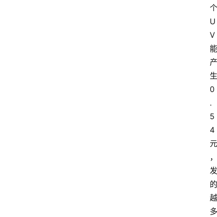
U
V
0
.
5
4