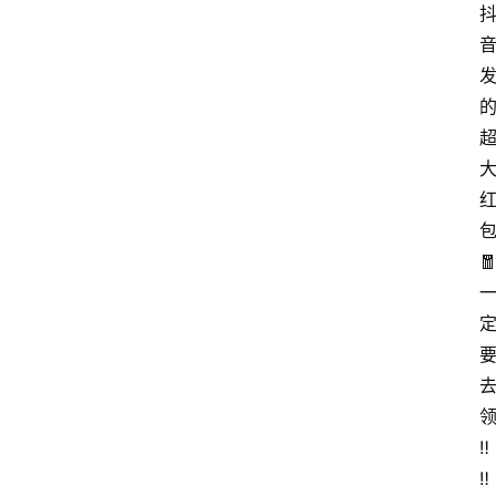

‼ 
‼