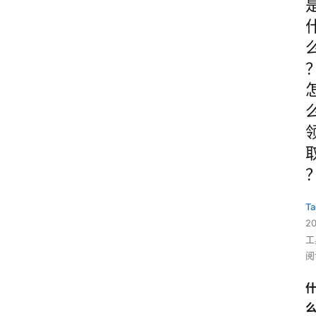
Ta
2
工
阅