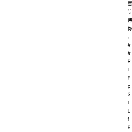
#
#
R
I
F
p
S
f
L
f
E