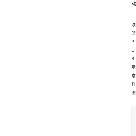
联
盟
P
U
B
示
意
样
图