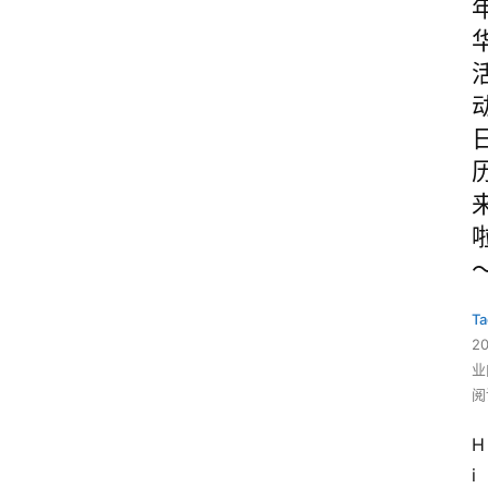
Ta
2
业
阅
H
i