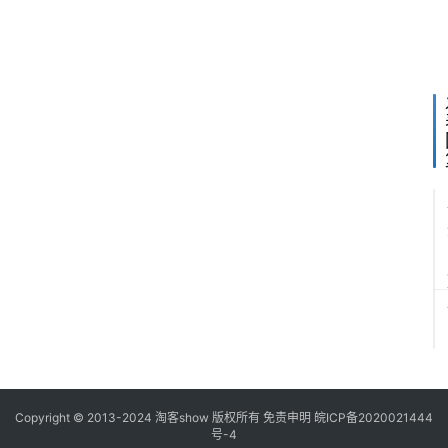
藏
！
7
1
1
2
2
8
/
Copyright © 2013-2024
淘客show
版权所有
免责申明
皖ICP备2020021444
号-4