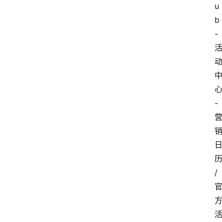
u
b
-
-
/