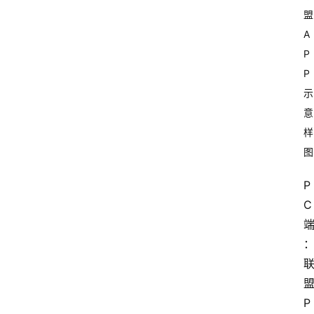
盟
A
P
P
示
意
样
图
P
C
P