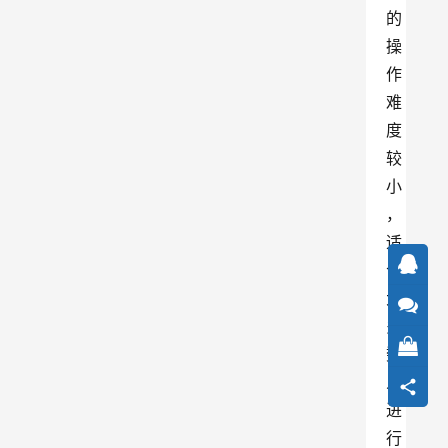
的
操
作
难
度
较
小
，
适
合
大
多
数
人
进
行