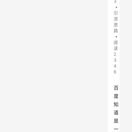
3
•
引
流
思
路
•
阅
读
2
3
4
6
百
度
知
道
是
一