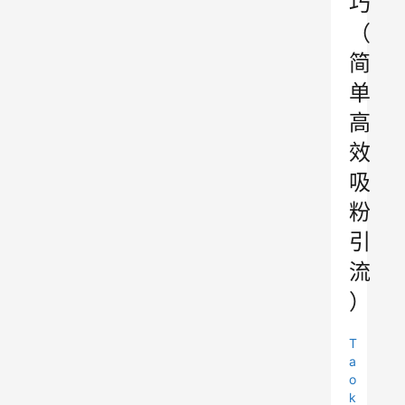
巧
（
简
单
高
效
吸
粉
引
流
）
T
a
o
k