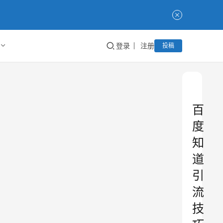
登录
注册
投稿
百
度
知
道
引
流
技