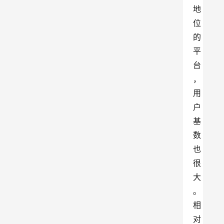
地
位
的
平
台
，
用
户
基
数
也
很
大
。
相
对