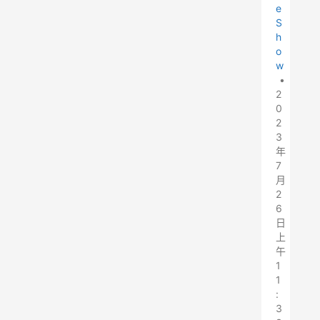
e
S
h
o
w
•
2
0
2
3
年
7
月
2
6
日
上
午
1
1
:
3