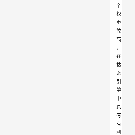
个
权
重
较
高
，
在
搜
索
引
擎
中
具
有
有
利