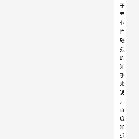
于
专
业
性
较
强
的
知
乎
来
说
，
百
度
知
道